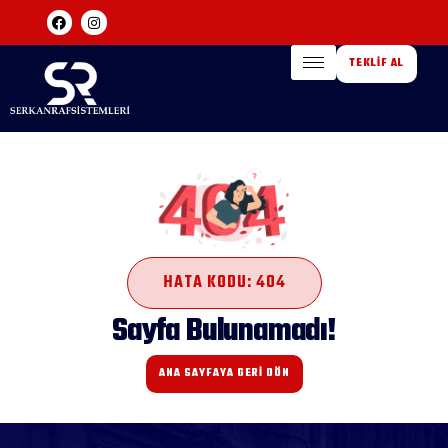
TEKLIF AL
HATA KODU: 404
Sayfa Bulunamadı!
ANA SAYFAYA GERİ DÖN